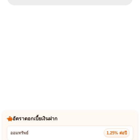
โล่เกียรติยศ สนับสนุนการแข่งขันทักษะวิชาชีพ
ประจำปี 2567
โล่เกียรติยศ รางวัลศูนย์ประสานงานดีเด่น ประจำปี
2566
โล่เกียรติคุณ ศูนย์ประสานงานดีเด่น ประจำปี
2565
อัตราดอกเบี้ยเงินฝาก
ออมทรัพย์
1.25% ต่อปี